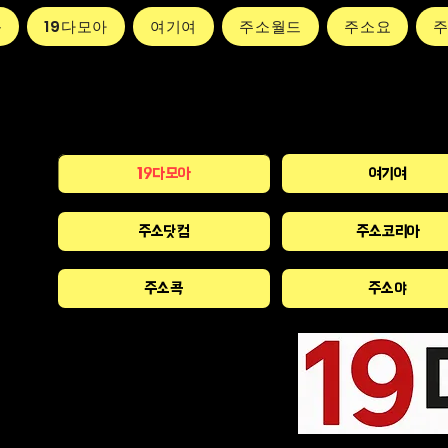
동
19다모아
여기여
주소월드
주소요
19다모아
여기여
주소닷컴
주소코리아
주소콕
주소야