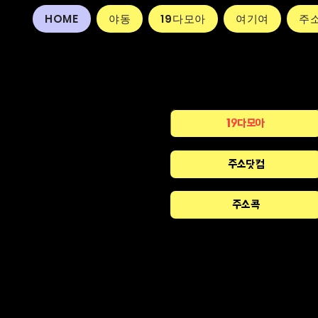
HOME
야동
19다모아
여기여
주
19다모아
주소닷컴
주소콕