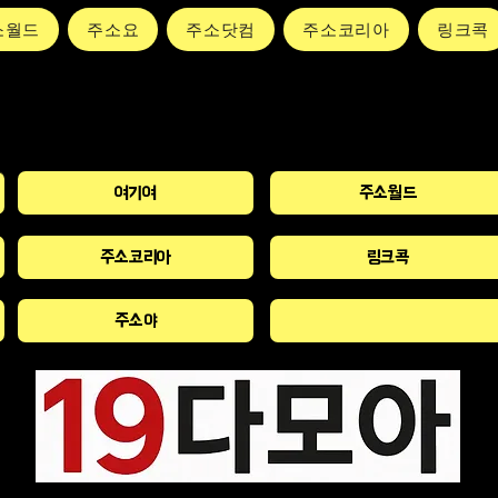
소월드
주소요
주소닷컴
주소코리아
링크콕
여기여
주소월드
주소코리아
링크콕
주소야