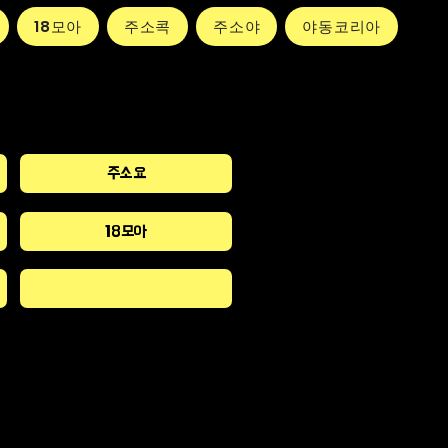
18모아
주소콕
주소야
야동코리아
주소요
18모아