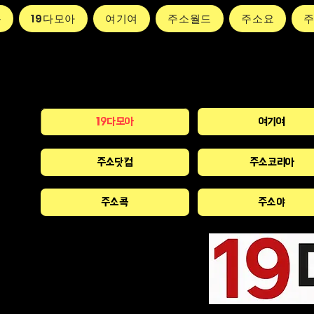
동
19다모아
여기여
주소월드
주소요
19다모아
여기여
주소닷컴
주소코리아
주소콕
주소야